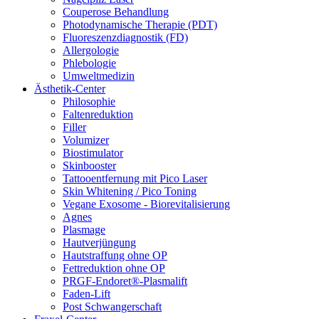
Couperose Behandlung
Photodynamische Therapie (PDT)
Fluoreszenzdiagnostik (FD)
Allergologie
Phlebologie
Umweltmedizin
Ästhetik-Center
Philosophie
Faltenreduktion
Filler
Volumizer
Biostimulator
Skinbooster
Tattooentfernung mit Pico Laser
Skin Whitening / Pico Toning
Vegane Exosome - Biorevitalisierung
Agnes
Plasmage
Hautverjüngung
Hautstraffung ohne OP
Fettreduktion ohne OP
PRGF-Endoret®-Plasmalift
Faden-Lift
Post Schwangerschaft