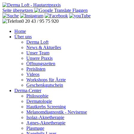
Seite übersetzen
0 20 43 / 95 75 920
Home
Über uns
Derma Loft
News & Aktuelles
Unser Team
Unsere Praxis
Öffnungszeiten
Preislisten
Videos
Workshops für Ärzte
Geschenkgutschein
Derma-Center
Philosophie
Dermatologie
Hautkrebs Screening
Melanomdiagnostik - Nevisense
Isolaz-Aknetherapie
Agnes-Aknetherapie
Plasmage
Nagelpilz Laser