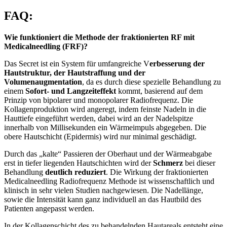
FAQ:
Wie funktioniert die Methode der fraktionierten RF mit
Medicalneedling (FRF)?
Das Secret ist ein System für umfangreiche V
erbesserung der
Hautstruktur, der Hautstraffung und der
Volumenaugmentation
, da es durch diese spezielle Behandlung zu
einem
Sofort- und Langzeiteffekt
kommt, basierend auf dem
Prinzip von bipolarer und monopolarer Radiofrequenz. Die
Kollagenproduktion wird angeregt, indem feinste Nadeln in die
Hauttiefe eingeführt werden, dabei wird an der Nadelspitze
innerhalb von Millisekunden ein Wärmeimpuls abgegeben. Die
obere Hautschicht (Epidermis) wird nur minimal geschädigt.
Durch das „kalte“ Passieren der Oberhaut und der Wärmeabgabe
erst in tiefer liegenden Hautschichten wird der
Schmerz
bei dieser
Behandlung
deutlich reduziert
. Die Wirkung der fraktionierten
Medicalneedling Radiofrequenz Methode ist wissenschaftlich und
klinisch in sehr vielen Studien nachgewiesen. Die Nadellänge,
sowie die Intensität kann ganz individuell an das Hautbild des
Patienten angepasst werden.
In der Kollagenschicht des zu behandelnden Hautareals entsteht eine