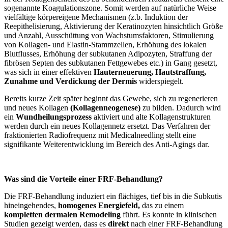
sogenannte Koagulationszone. Somit werden auf natürliche Weise
vielfältige körpereigene Mechanismen (z.b. Induktion der
Reepithelisierung, Aktivierung der Keratinozyten hinsichtlich Größe
und Anzahl, Ausschüttung von Wachstumsfaktoren, Stimulierung
von Kollagen- und Elastin-Stammzellen, Erhöhung des lokalen
Blutflusses, Erhöhung der subkutanen Adipozyten, Straffung der
fibrösen Septen des subkutanen Fettgewebes etc.) in Gang gesetzt,
was sich in einer effektiven
Hauterneuerung, Hautstraffung,
Zunahme und Verdickung der Dermis
widerspiegelt.
Bereits kurze Zeit später beginnt das Gewebe, sich zu regenerieren
und neues Kollagen
(Kollagenneogenese)
zu bilden. Dadurch wird
ein
Wundheilungsprozess
aktiviert und alte Kollagenstrukturen
werden durch ein neues Kollagennetz ersetzt. Das Verfahren der
fraktionierten Radiofrequenz mit Medicalneedling stellt eine
signifikante Weiterentwicklung im Bereich des Anti-Agings dar.
Was sind die Vorteile einer FRF-Behandlung?
Die FRF-Behandlung induziert ein flächiges, tief bis in die Subkutis
hineingehendes,
homogenes Energiefeld,
das zu einem
kompletten dermalen Remodeling
führt. Es konnte in klinischen
Studien gezeigt werden, dass es
direkt
nach einer FRF-Behandlung