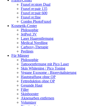
Fraxel-Center
Fraxel re:store Dual
Fraxel re:pair 135
Fraxel re:pair 600
Fraxel re:fine
Combo PhotoFraxel
Kosmetik-Center
Philosophie
JetPeel 3V
Laser Haarentfernung
Medical Needling
Carboxy-Therapie
Peelings
Für Männer
Philosophie
Tattooentfernung mit Pico Laser
Skin Whitening / Pico Toning
Vegane Exosome - Biorevitalisierung
Hautstraffung ohne OP
Fettreduktion ohne OP
Gesunde Haut
Filler
Skinbooster
Aknenarben entfernen
Volumizer