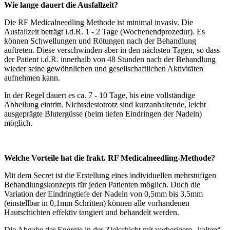
Wie lange dauert die Ausfallzeit?
Die RF Medicalneedling Methode ist minimal invasiv. Die
Ausfallzeit beträgt i.d.R. 1 - 2 Tage (Wochenendprozedur). Es
können Schwellungen und Rötungen nach der Behandlung
auftreten. Diese verschwinden aber in den nächsten Tagen, so dass
der Patient i.d.R. innerhalb von 48 Stunden nach der Behandlung
wieder seine gewöhnlichen und gesellschaftlichen Aktivitäten
aufnehmen kann.
In der Regel dauert es ca. 7 - 10 Tage, bis eine vollständige
Abheilung eintritt. Nichtsdestotrotz sind kurzanhaltende, leicht
ausgeprägte Blutergüsse (beim tiefen Eindringen der Nadeln)
möglich.
Welche Vorteile hat die frakt. RF Medicalneedling-Methode?
Mit dem Secret ist die Erstellung eines individuellen mehrstufigen
Behand­lungskonzepts für jeden Patienten möglich. Duch die
Variation der Eindringtiefe der Nadeln von 0,5mm bis 3,5mm
(einstellbar in 0,1mm Schritten) können alle vorhandenen
Hautschichten effektiv tangiert und behandelt werden.
Die Abgabe der Energie in der Zielschicht mit vorherigem „kalten“