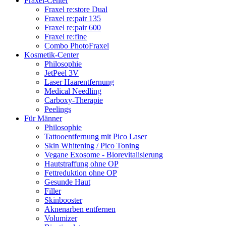
Fraxel-Center
Fraxel re:store Dual
Fraxel re:pair 135
Fraxel re:pair 600
Fraxel re:fine
Combo PhotoFraxel
Kosmetik-Center
Philosophie
JetPeel 3V
Laser Haarentfernung
Medical Needling
Carboxy-Therapie
Peelings
Für Männer
Philosophie
Tattooentfernung mit Pico Laser
Skin Whitening / Pico Toning
Vegane Exosome - Biorevitalisierung
Hautstraffung ohne OP
Fettreduktion ohne OP
Gesunde Haut
Filler
Skinbooster
Aknenarben entfernen
Volumizer