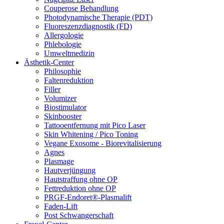
Couperose Behandlung
Photodynamische Therapie (PDT)
Fluoreszenzdiagnostik (FD)
Allergologie
Phlebologie
Umweltmedizin
Ästhetik-Center
Philosophie
Faltenreduktion
Filler
Volumizer
Biostimulator
Skinbooster
Tattooentfernung mit Pico Laser
Skin Whitening / Pico Toning
Vegane Exosome - Biorevitalisierung
Agnes
Plasmage
Hautverjüngung
Hautstraffung ohne OP
Fettreduktion ohne OP
PRGF-Endoret®-Plasmalift
Faden-Lift
Post Schwangerschaft