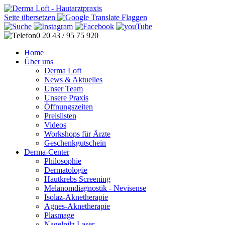
Seite übersetzen
0 20 43 / 95 75 920
Home
Über uns
Derma Loft
News & Aktuelles
Unser Team
Unsere Praxis
Öffnungszeiten
Preislisten
Videos
Workshops für Ärzte
Geschenkgutschein
Derma-Center
Philosophie
Dermatologie
Hautkrebs Screening
Melanomdiagnostik - Nevisense
Isolaz-Aknetherapie
Agnes-Aknetherapie
Plasmage
Nagelpilz Laser