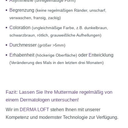
A
symmetrie
(unregelmäßige Form)
B
egrenzung
(keine regelmäßigen Ränder, unscharf,
verwaschen, fransig, zackig)
C
oloration
(ungleichmäßige Farbe, z.B. dunkelbraun,
schwarzbraun, rötlich, grauweißliche Aufhellungen)
D
urchmesser
(größer >5mm)
E
rhabenheit
oder
E
ntwicklung
(höckerige Oberfläche)
(Veränderung des Mals in den letzten drei Monaten)
Fazit: Lassen Sie Ihre Muttermale regelmäßig von
einem Dermatologen unter­suchen!
Wir im
DERMA LOFT
stehen Ihnen mit unserer
Kompetenz und modernster Technologie zur Verfügung.